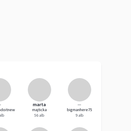
—
marta
—
mdoitnew
majticka
bigmanhere75
alb
56 alb
9 alb