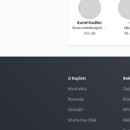
Karel Kadlec
lovecsnimkuzprirody
ta
282 alb
98 
O Rajčeti
Re
Kontakty
Zaj
Novinky
Alb
Zelináři
API
Statistiky DSA
Měř