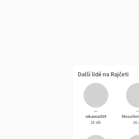
Další lidé na Rajčeti
—
nikanna039
filosofe
28 alb
26 