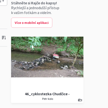
í
Stáhněte si Rajče do kapsy!
Rychlejší a jednodušší přístup
k vašim fotkám a videím.
Více o mobilní aplikaci
46_cyklostezka Chudčice -
Petr-kolo
Moravské Knínice