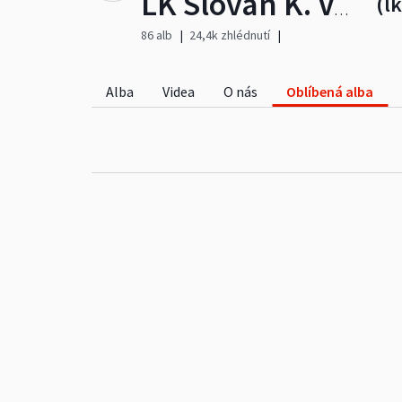
(l
LK Slovan K. Vary
86 alb
24,4k zhlédnutí
Alba
Videa
O nás
Oblíbená alba