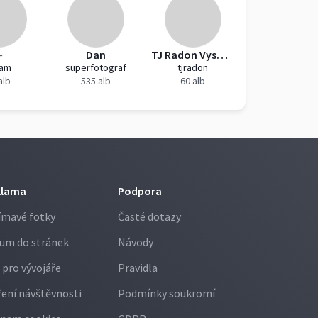
—
Dan
TJ Radon Vysoká Pec
kam
superfotograf
tjradon
alb
535 alb
60 alb
klama
Podpora
ímavé fotky
Časté dotazy
um do stránek
Návody
 pro vývojáře
Pravidla
ení návštěvnosti
Podmínky soukromí