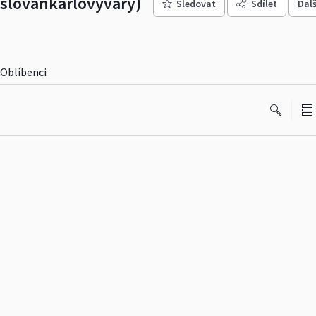
kslovankarlovyvary)
Sledovat
Sdílet
Dalš
Oblíbenci